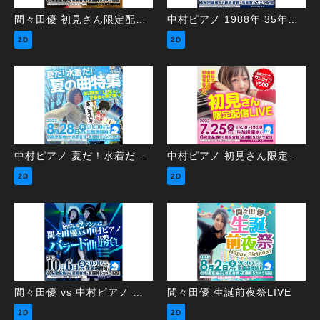
間々田優 初見さん限定配信LIVE
中村ピアノ 1988年 35年前の年間ベストテン再現LIVE
2D
2D
中村ピアノ 夏だ！水着だ！夏の曲特集
中村ピアノ 初見さん限定配信LIVE
2D
2D
間々田優 vs 中村ピアノ ～バラード曲勝負～
間々田優 生誕前夜祭LIVE
2D
2D