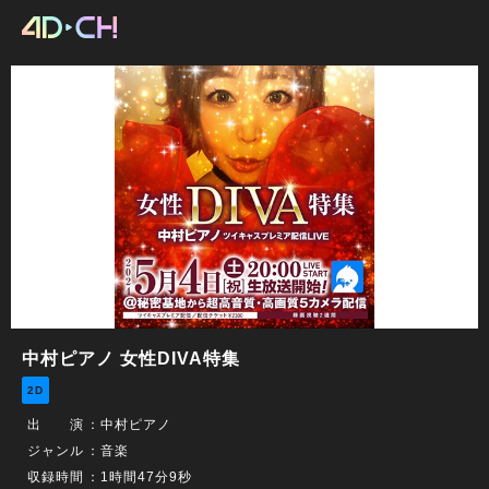
中村ピアノ 女性DIVA特集
2D
出 演
：
中村ピアノ
ジャンル
：音楽
収録時間
：1時間47分9秒