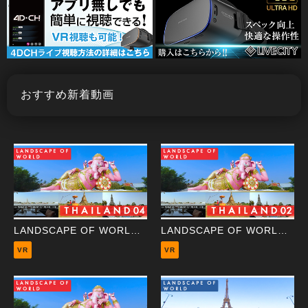
おすすめ新着動画
LANDSCAPE OF WORLD ～Thailand 04 Wat Saman Rattanaram～
LANDSCAPE OF WORLD ～Thailand 02 Wat Suthat～
VR
VR