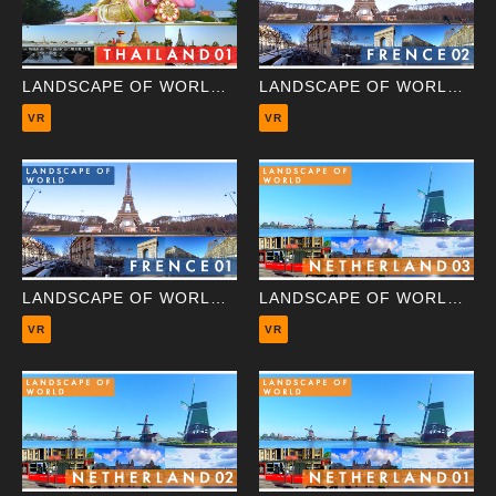
LANDSCAPE OF WORLD ～Thailand 01 Wat Arun～
LANDSCAPE OF WORLD ～France 02 Eiffel Tower～
VR
VR
LANDSCAPE OF WORLD ～France 01 Arc de Triomphe～
LANDSCAPE OF WORLD ~Netherland 03 Windmill~
VR
VR