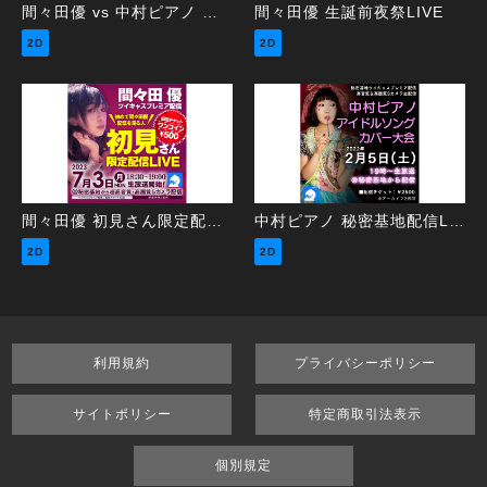
間々田優 vs 中村ピアノ ～バラード曲勝負～
間々田優 生誕前夜祭LIVE
2D
2D
間々田優 初見さん限定配信LIVE
中村ピアノ 秘密基地配信LIVE ～アイドルソングカバー大会～
2D
2D
利用規約
プライバシーポリシー
サイトポリシー
特定商取引法表示
個別規定