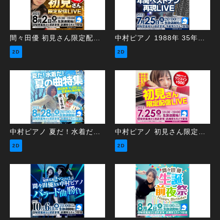
間々田優 初見さん限定配信LIVE
中村ピアノ 1988年 35年前の年間ベストテン再現LIVE
2D
2D
中村ピアノ 夏だ！水着だ！夏の曲特集
中村ピアノ 初見さん限定配信LIVE
2D
2D