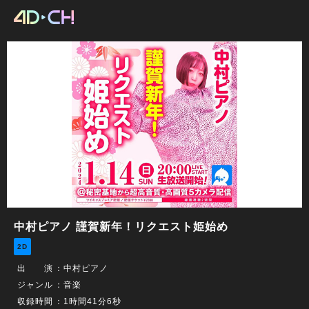
中村ピアノ 謹賀新年！リクエスト姫始め
2D
出 演
：
中村ピアノ
ジャンル
：音楽
収録時間
：1時間41分6秒