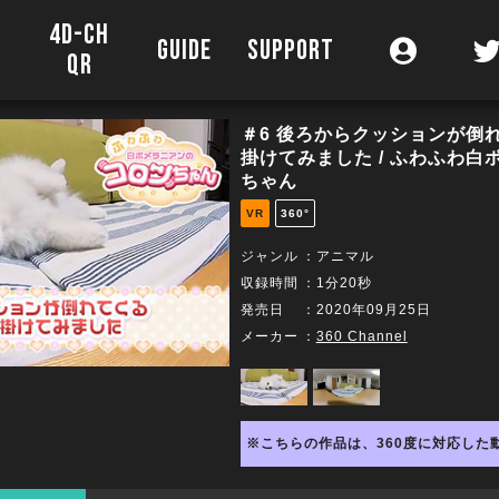
4D-CH
O
GUIDE
SUPPORT
QR
＃6 後ろからクッションが倒
掛けてみました / ふわふわ
ちゃん
VR
360°
ジャンル
：アニマル
収録時間
：1分20秒
発売日
：2020年09月25日
メーカー
：
360 Channel
※こちらの作品は、360度に対応した