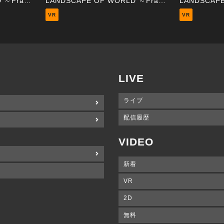
LANDSCAPE OF WORLD ～France 02 Eiffel Tower～
LANDSCAPE OF WORLD ～France 01 Arc de Triomphe～
VR
VR
LIVE
ライブ
配信履歴
VIDEO
新着
VR
2D
無料