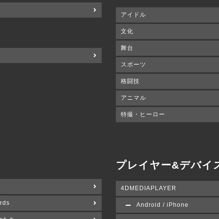
アイドル
文化
舞台
スポーツ
格闘技
アニマル
特撮・ヒーロー
プレイヤー&デバイ
4DMEDIAPLAYER
rds
Android / iPhone