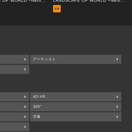
LANDSCAPE OF WORLD ~Netherland 03 Windmill~
LANDSCAPE OF WORLD ~Netherland 02 Tram~
VR
アーティスト
4D-VR
360°
字幕