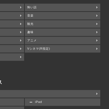
怖い話
音楽
観光
趣味
アニメ
Vシネマ(R指定)
ス
iPad