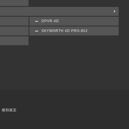
DPVR-4D
SKYWORTH 4D PRO-802
個別規定