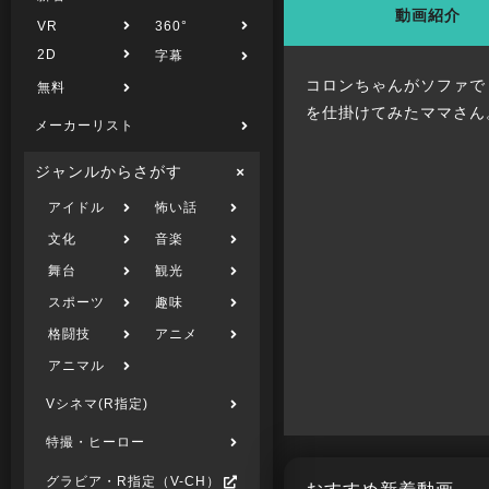
動画紹介
VR
360°
2D
字幕
コロンちゃんがソファで
無料
を仕掛けてみたママさん
メーカーリスト
ジャンルからさがす
アイドル
怖い話
文化
音楽
舞台
観光
スポーツ
趣味
格闘技
アニメ
アニマル
Vシネマ(R指定)
特撮・ヒーロー
グラビア・R指定（V-CH）