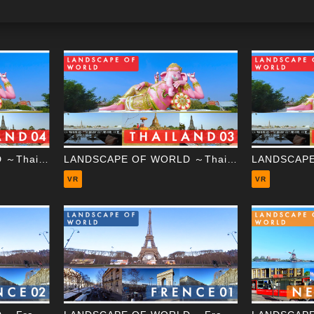
LANDSCAPE OF WORLD ～Thailand 04 Wat Saman Rattanaram～
LANDSCAPE OF WORLD ～Thailand 03 Ayutthaya Remains～
VR
VR