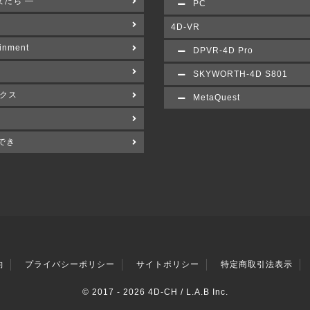
女たち ―
PC
4D-VR
inment
DPVR-4D Pro
SKYWORTH-4D S801
クス
MetaQuest
でき
約
プライバシーポリシー
サイトポリシー
特定商取引法表示
© 2017 -
2026 4D-CH / L.A.B Inc.