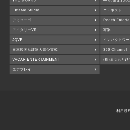
THE WORKS
― 88生まれの
EntaMe Studio
エ・ネスト
アミユーゴ
Reach Enterta
アイタリーVR
写楽
JQVR
インパクトワー
日本映画批評家大賞受賞式
360 Channel
VACAR ENTERTAINMENT
(株)まつもとひ
エアプレイ
利用規