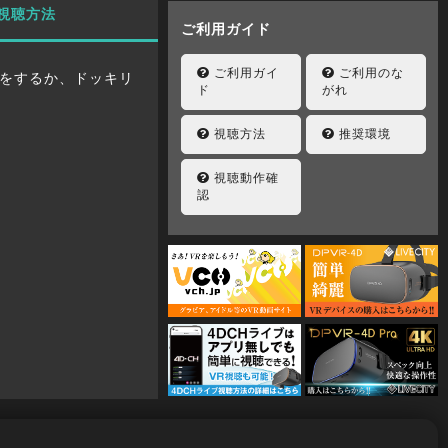
視聴方法
ご利用ガイド
ご利用ガイ
ご利用のな
をするか、ドッキリ
ド
がれ
視聴方法
推奨環境
視聴動作確
認