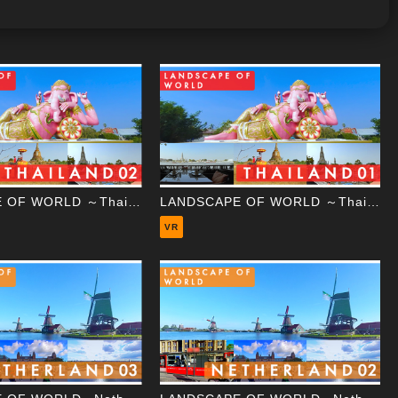
LANDSCAPE OF WORLD ～Thailand 02 Wat Suthat～
LANDSCAPE OF WORLD ～Thailand 01 Wat Arun～
VR